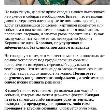
Не надо тянуть, давайте прямо сегодня начнём вытаскивать
не нужное и собирать необходимое. Бывает, что не ищешь
давно потерянную идею, и даже не помнишь про неё, но
вдруг сталкиваешься со словом, картинкой предметом или
событием и она всплывает, но какая-то вся пожёванная,
половинка оторвана, и запахом рыбы пропитанная. Ну как
так думаешь ты? Кто же её так неаккуратно бросил?
Хорошая же идея!
Хорошая, но упущенная и
заброшенная, без хозяина при живом владельце.
Не говорю уж о том, что множество мелких и полезных дел
обычно ускользают под грудой срочных событий,
новостями из интернета, перепиской с друзьями и
телевизором. Эти же мелкие дела засоряют ваше сознание
и губят вашу продуктивность на корню.
Помните это
ощущение, когда ничего не соображаешь, а тебе именно
сейчас нужно принять решение?
В нашей голове есть только три полочки для мыслей и
событий, которые мы можем держать в фокусе.
Каждая
четвёртая мысль либо замещает одну из текущих,
выкидывая предыдущую в пропасть, либо сама
пропадает в глубине сознания.
Образуется куча мала,