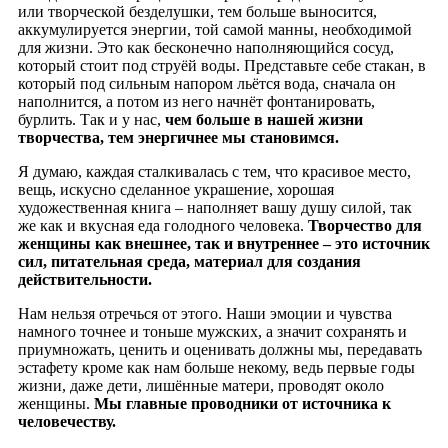
или творческой безделушки, тем больше выносится,
аккумулируется энергии, той самой манны, необходимой
для жизни. Это как бесконечно наполняющийся сосуд,
который стоит под струёй воды. Представьте себе стакан, в
который под сильным напором льётся вода, сначала он
наполнится, а потом из него начнёт фонтанировать,
бурлить. Так и у нас,
чем больше в нашей жизни
творчества, тем энергичнее мы становимся.
Я думаю, каждая сталкивалась с тем, что красивое место,
вещь, искусно сделанное украшение, хорошая
художественная книга – наполняет вашу душу силой, так
же как и вкусная еда голодного человека.
Творчество для
женщины как внешнее, так и внутреннее – это источник
сил, питательная среда, материал для создания
действительности.
Нам нельзя отречься от этого. Наши эмоции и чувства
намного точнее и тоньше мужских, а значит сохранять и
приумножать, ценить и оценивать должны мы, передавать
эстафету кроме как нам больше некому, ведь первые годы
жизни, даже дети, лишённые матери, проводят около
женщины.
Мы главные проводники от источника к
человечеству.