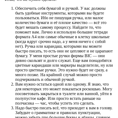
Обеспечить себя бумагой и ручкой. У вас должны
быть удобные инструменты, которыми вы будете
пользоваться. Ибо не пишущая ручка, или малое
количество бумаги и её плохое качество — всё это
будет мешать самому процессу. Найдите то, что
поможет вам. Лично я использую большие тетради
формата А4 или самые обычные в клетку школьные
(когда вдруг срочно надо, а у меня ничего с собой
нет). Ручка или карандаш, которыми вы можете
быстро писать, то есть они не цепляют и не царапают
бумагу. У меня простые ручки фирмы BIC — они
дивно скользят и долго служат. Еще вам понадобятся
цветные карандаши или маркеры выделители, ну или
просто цветные ручки. Это нужно будет не сразу, а
много позже. На крайний случай можно просто
подчеркивать и обычной ручкой.
Вам нужно остаться одной или одному. Я знаю, что
для некоторых это может показаться роскошью. Могу
посоветовать закрыться в туалете или ванной, уйти в
полупустое кафе. Или просто встать раньше на
полчасика — час, чтобы успеть это сделать.
Надо быстро писать всё, что приходит к вам в голову.
Забудьте о грамматике и правилах пунктуации,
можно забыть про большие буквы и абзацы, главное