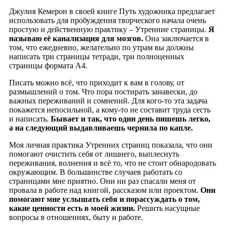
Джулия Кемерон в своей книге Путь художника предлагает
использовать для пробуждения творческого начала очень
простую и действенную практику – Утренние страницы.
Я
называю её канализация для мозгов.
Она заключается в
том, что ежедневно, желательно по утрам вы должны
написать три страницы тетради, три полноценных
страницы формата А4.
Писать можно всё, что приходит к вам в голову, от
размышлений о том. Что пора постирать занавески, до
важных переживаний и сомнений. Для кого-то эта задача
покажется непосильной, а кому-то не составит труда сесть
и написать.
Бывает и так, что один день пишешь легко,
а на следующий выдавливаешь чернила по капле.
Моя личная практика Утренних страниц показала, что они
помогают очистить себя от лишнего, выплеснуть
переживания, волнения и всё то, что не стоит обнародовать
окружающим. В большинстве случаев работать со
страницами мне приятно. Они ни раз спасали меня от
провала в работе над книгой, рассказом или проектом.
Они
помогают мне услышать себя и порассуждать о том,
какие ценности есть в моей жизни.
Решить насущные
вопросы в отношениях, быту и работе.