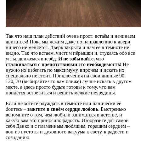
Так что наш план действий очень прост: встаём и начинаем
двигаться! Пока мы лежим даже по направлению к двери
ничего не меняется. Дверь закрыта и нам её в темноте не
видно. Так что встаём, чистим пёрышки и, стукаясь обо все
углы, движемся вперёд.
И не забывайте, что
сталкиваться с препятствиями это необходимость!
Не
нужно их избегать по максимуму, впрочем и искать их
специально не стоит. Приключения на свои дивные 90,
120, 70 (выбирайте что вам ближе) лучше искать в другом
месте, а здесь просто будьте готовы к тому, что вам
придётся встретиться и решить мелкие неурядицы.
Если не хотите блуждать в темноте или панически её
боитесь –
зажгите в своём сердце любовь
. Быстренько
вспомните о том, чем любили заниматься в детстве, и
какую вам это приносило радость. Изобразите для самой
себя Данко и с пламенным любящим, горящим сердцем –
вон из пустоты и духовного вакуума к свету, к радости и
созиданию.