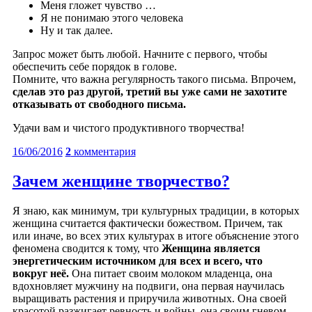
Меня гложет чувство …
Я не понимаю этого человека
Ну и так далее.
Запрос может быть любой. Начните с первого, чтобы
обеспечить себе порядок в голове.
Помните, что важна регулярность такого письма. Впрочем,
сделав это раз другой, третий вы уже сами не захотите
отказывать от свободного письма.
Удачи вам и чистого продуктивного творчества!
16/06/2016
2
комментария
Зачем женщине творчество?
Я знаю, как минимум, три культурных традиции, в которых
женщина считается фактически божеством. Причем, так
или иначе, во всех этих культурах в итоге объяснение этого
феномена сводится к тому, что
Женщина является
энергетическим источником для всех и всего, что
вокруг неё.
Она питает своим молоком младенца, она
вдохновляет мужчину на подвиги, она первая научилась
выращивать растения и приручила животных. Она своей
красотой разжигает ревность и войны, она своим гневом