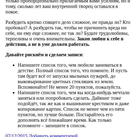
только пропорционально прилагаемым вами усилиям, но и
тому, сколько лет ваш внутренний творец оставался в
покое.
Разбудить крепко спящего дело сложное, не правда ли? Кто
пробовал? А разбудить так, чтобы не причинить вреда ни
себе, ни ему еще сложнее, не так ли? Будьте трудолюбивы,
терпеливы и очень внимательны.
Закон любви к себе в
действии, а не в уме должен работать.
Давайте рискнём и сделаем записи
:
Напишите список того, чем любили заниматься в
детстве. Полный список того, что помните. И пусть
там будет всё от запуска мыльных пузырей, до
выковыривание цветных стекляшек из земли.
Вспоминайте! Не менее 20 пунктов, пожалуйста.
Напишите список того, чем вы когда-нибудь мечтали
заняться или попробовать сделать. Дайвинг тоже
подойдёт, так же как и вышивание крестиком и даже
копирование картин. Список не менее чем из пяти
пунктов, но лучше больше. Постарайтесь его
дополнять всё ближайшее время. Как только
вспомните – запишите в список.
07/12/2015
Добавить комментарий