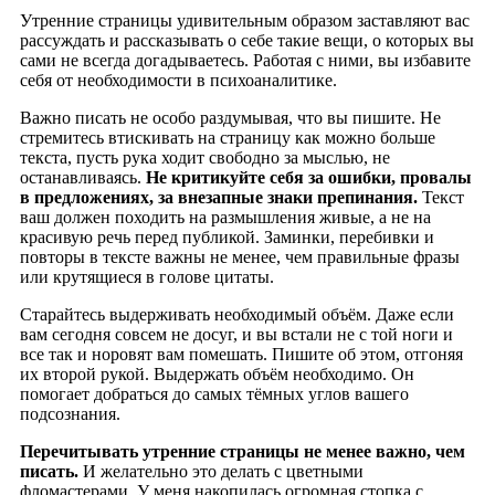
Утренние страницы удивительным образом заставляют вас
рассуждать и рассказывать о себе такие вещи, о которых вы
сами не всегда догадываетесь. Работая с ними, вы избавите
себя от необходимости в психоаналитике.
Важно писать не особо раздумывая, что вы пишите. Не
стремитесь втискивать на страницу как можно больше
текста, пусть рука ходит свободно за мыслью, не
останавливаясь.
Не критикуйте себя за ошибки, провалы
в предложениях, за внезапные знаки препинания.
Текст
ваш должен походить на размышления живые, а не на
красивую речь перед публикой. Заминки, перебивки и
повторы в тексте важны не менее, чем правильные фразы
или крутящиеся в голове цитаты.
Старайтесь выдерживать необходимый объём. Даже если
вам сегодня совсем не досуг, и вы встали не с той ноги и
все так и норовят вам помешать. Пишите об этом, отгоняя
их второй рукой. Выдержать объём необходимо. Он
помогает добраться до самых тёмных углов вашего
подсознания.
Перечитывать утренние страницы не менее важно, чем
писать.
И желательно это делать с цветными
фломастерами. У меня накопилась огромная стопка с