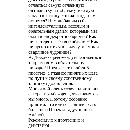
отчаяться самую отчаянную
оптимистку и поблекнуть самую
яркую красотку. Что же тогда нам
остается? Нам любящим себя,
интеллектуальным, веселым и
обаятельным дамам, которыми мы
были в «додекретное время»? Как
не растерять всё своё обаяние? Как
не превратиться в грымзу, мымру и
сварливое чудовище?
А. Дождева рекомендует заниматься
творчеством в обязательном
порядке! Предлагает пройти 5
простых, а главное приятных шага
по пути к своему собственному
тайнику вдохновения.
Мне самой очень созвучна история
автора, и я убеждена, что таких как
мы много. Поэтому особенно
приятно, что книга — лишь часть
большого Проекта задуманного
Алёной.
Рекомендую к прочтению и
действию!»