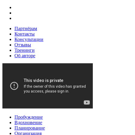
Skip
Элемент
to
меню
Элемент
content
меню
Элемент
меню
Партнёрам
Контакты
Консультации
Отзывы
Тренинги
Об авторе
Пробуждение
Вдохновение
Планирование
Организация